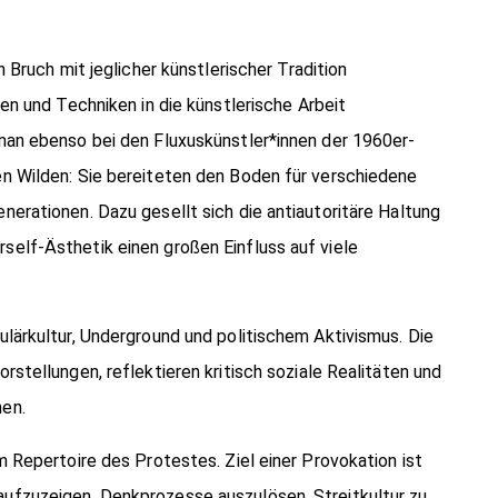
n Bruch mit jeglicher künstlerischer Tradition
ien und Techniken in die künstlerische Arbeit
man ebenso bei den Fluxuskünstler*innen der 1960er-
en Wilden: Sie bereiteten den Boden für verschiedene
nerationen. Dazu gesellt sich die antiautoritäre Haltung
elf-Ästhetik einen großen Einfluss auf viele
ulärkultur, Underground und politischem Aktivismus. Die
rstellungen, reflektieren kritisch soziale Realitäten und
hen.
m Repertoire des Protestes. Ziel einer Provokation ist
ufzuzeigen, Denkprozesse auszulösen, Streitkultur zu